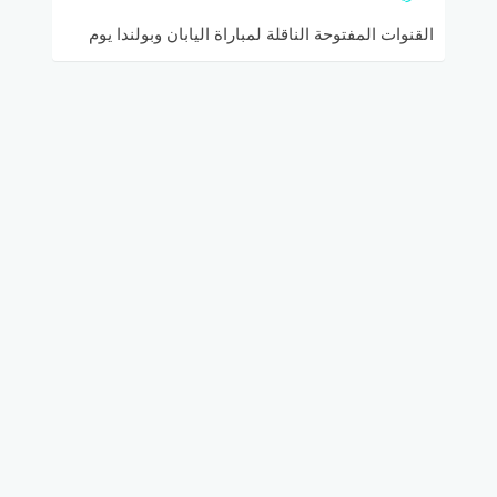
القنوات المفتوحة الناقلة لمباراة اليابان وبولندا يوم
الخميس في كأس العالم روسيا 2018 والتشكيل
المتوقع