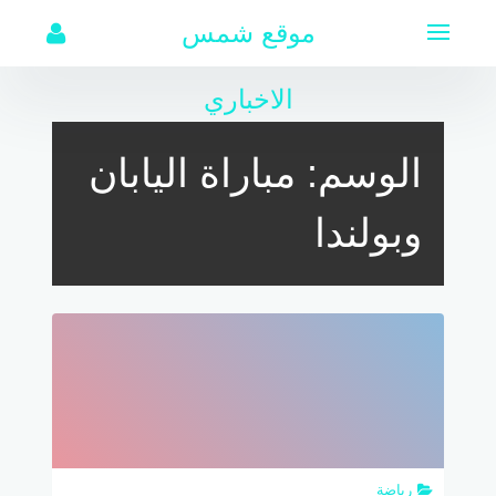
لتجاوز
موقع شمس
لى
لمحتوى
الاخباري
الوسم:
مباراة اليابان
وبولندا
رياضة