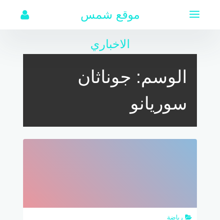
لتجاوز
موقع شمس
لى
لمحتوى
الاخباري
الوسم:
جوناثان
سوريانو
رياضة