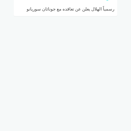
رسمياً الهلال يعلن عن تعاقده مع جوناثان سوريانو
“الصياد”