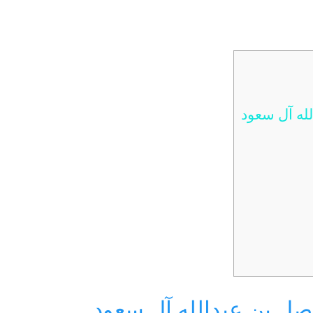
له آل سعود
ل بن عبدالله آل سعود