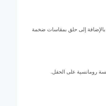
 ألماس فاخر، اشتمل على فص مركزي يزيد وزنه عن 17 قيراطًا، بالإضافة إلى حلق بمقاسات ضخمة
لمسة رومانسية على الحفل.