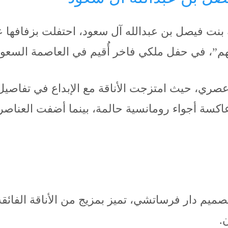
 بنت فيصل بن عبدالله آل سعود، احتفلت بزفافها 
م”، في حفل ملكي فاخر أُقيم في العاصمة السعود
ري، حيث امتزجت الأناقة مع الإبداع في تفاصيل ال
اكسة أجواء رومانسية حالمة، بينما أضفت العناص
م دار فرساتشي، تميز بمزيج من الأناقة الفائقة و
.