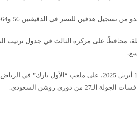
ين للنصر في الدقيقتين 56 و64، ليقلب النتيجة لصالح فريقه.
الفوز، رفع النصر رصيده إلى 57 نقطة، محافظًا على مركزه الثالث في 
سع.
في مباراة مثيرة أقيمت اليوم السبت، 12 أبريل 2025، على ملع