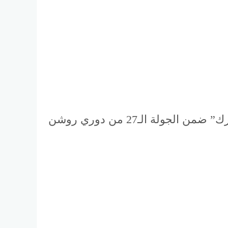
انتهت مباراة النصر والرياض، التي أُقيمت اليوم السبت 12 أبريل 2025 على ملعب “الأول بارك” ضمن الجولة الـ27 من دوري روشن