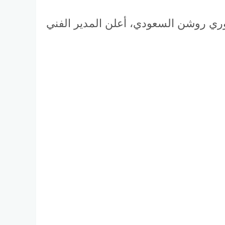
د الرياض التي أُقيمت يوم السبت 12 أبريل 2025 ضمن الجولة 27 من دوري روشن السعودي، أعلن المدير الفني