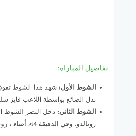
تفاصيل المباراة:
الشوط الأول:
شهد هذا الشوط تفوق 
بدل الضائع بواسطة اللاعب فايز سليما
الشوط الثاني:
رونالدو. وفي الدقيقة 64، أضاف رونالدو الهدف الثاني للنصر، محققًا بذلك الفوز لفريقه.