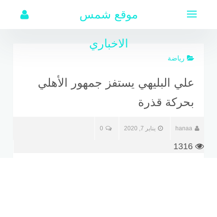
لتجاوز
موقع شمس
لى
لمحتوى
الاخباري
رياضة
علي البليهي يستفز جمهور الأهلي
بحركة قذرة
hanaa
يناير 7, 2020
0
1316