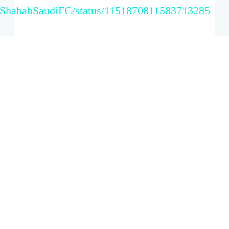
/AlShababSaudiFC/status/1151870811583713285