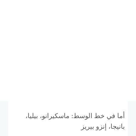
أما في خط الوسط: ماسكيرانو، بيليا،
بانيجا، إنزو بيريز