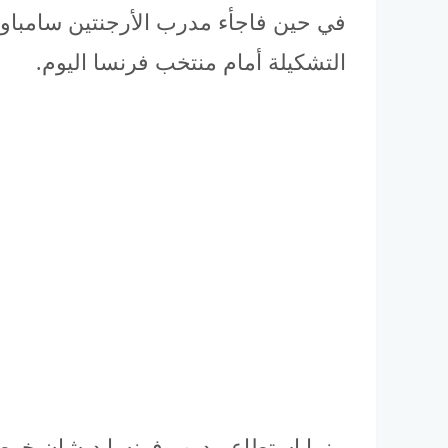
في حين فاجأء مدرب الأرجنتين سامباول
التشكيلة أمام منتخب فرنسا اليوم.
بينما استطاع مدرب فرنسا ديشان خوض ال