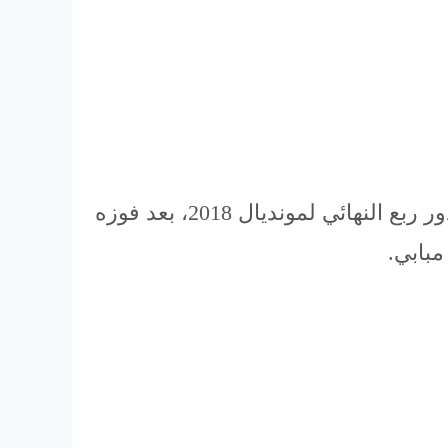
فرنسا تهزم الأرجنتين.. وتعبر إلى ربع النهائي بسلام، عبر منتخب فرنسا الملقب بالديوك الدور ربع النهائي لمونديال 2018، بعد فوزه