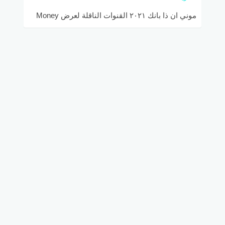
موني ان ذا بانك ٢٠٢١ القنوات الناقلة لعرض Money
in the Bank