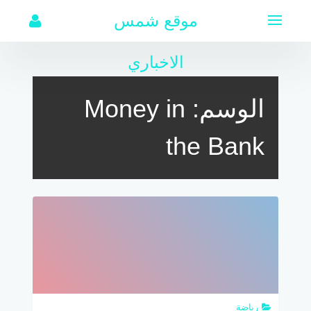
لتجاوز
موقع شمس
لى
لمحتوى
الاخباري
الوسم:
Money in
the Bank
رياضة