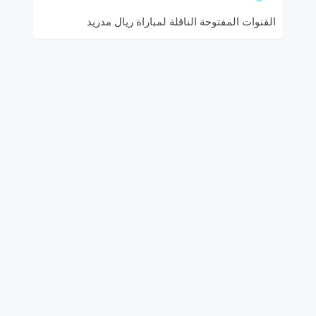
القنوات المفتوحة الناقلة لمباراة ريال مدريد
ويوفنتوس في الكأس الدولية للأبطال مع ترددها
والتشكيلة المتوقعة