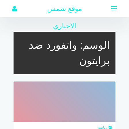
لتجاوز
موقع شمس
لى
لمحتوى
الاخباري
الوسم:
واتفورد ضد
برايتون
رياضة