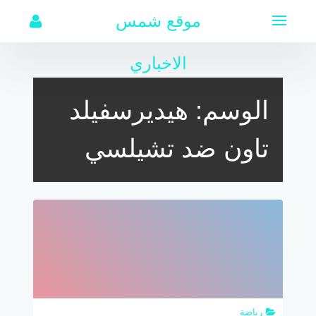
لتجاوز
موقع شمس
لى
لمحتوى
الاخباري
الوسم:
هيديرسفيلد
تاون ضد تشيلسي
رياضة