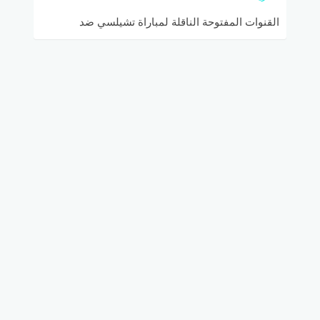
القنوات المفتوحة الناقلة لمباراة تشيلسي ضد
هيديرسفيلد تاون في الدوري الإنجليزي الممتاز
والتشكيلة المتوقعة