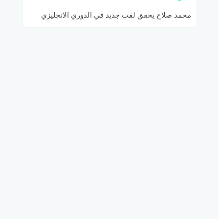
محمد صلاح يحقق لقب جديد في الدوري الانجليزي
ويحقق فوز كاسح لنادي ليفربول