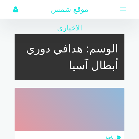
لتجاوز
موقع شمس
لى
لمحتوى
الاخباري
الوسم:
هدافي دوري
أبطال آسيا
رياضة