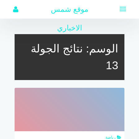
لتجاوز
موقع شمس
لى
لمحتوى
الاخباري
الوسم:
نتائج الجولة
13
رياضة