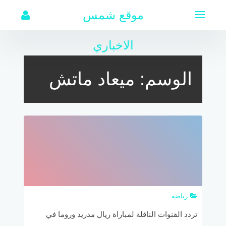
لتجاوز
موقع شمس
لى
لمحتوى
الاخباري
الوسم:
ميعاد ماتش
رياضة
تردد القنوات الناقلة لمباراة ريال مدريد وروما في