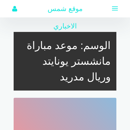
لتجاوز
موقع شمس
لى
لمحتوى
الاخباري
الوسم:
موعد مباراة
مانشستر يونايتد
وريال مدريد