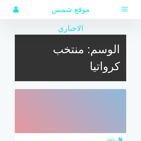
لتجاوز
موقع شمس
لى
لمحتوى
الاخباري
الوسم:
منتخب
كرواتيا
رياضة