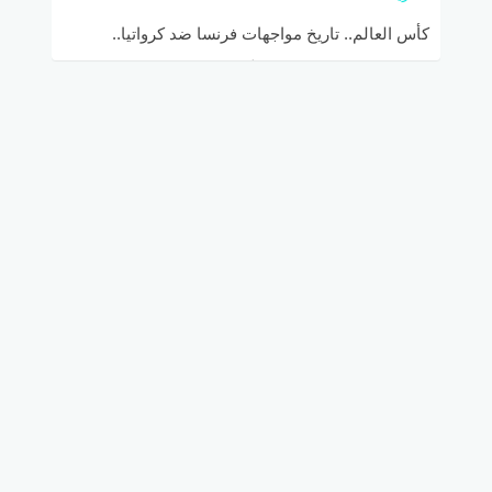
كأس العالم.. تاريخ مواجهات فرنسا ضد كرواتيا..
منتخب كرواتيا لم يفوز بتاتاً على منتخب فرنسا