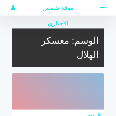
لتجاوز
موقع شمس
لى
لمحتوى
الاخباري
الوسم:
معسكر
الهلال
رياضة