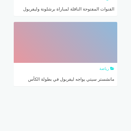
القنوات المفتوحة الناقلة لمباراة برشلونة وليفربول
في نصف نهائي دوري أبطال أوروبا
رياضة
مانشستر سيتي يواجه ليفربول في بطولة الكأس
الدولية الودية