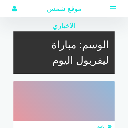
لتجاوز
موقع شمس
لى
لمحتوى
الاخباري
الوسم:
مباراة
ليفربول اليوم
رياضة