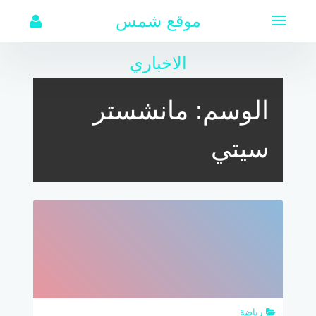
لتجاوز
موقع شمس
لى
لمحتوى
الاخباري
الوسم:
مانشستر
سيتي
رياضة