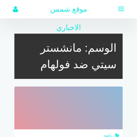
لتجاوز
موقع شمس
لى
لمحتوى
الاخباري
الوسم:
مانشستر
سيتي ضد فولهام
رياضة