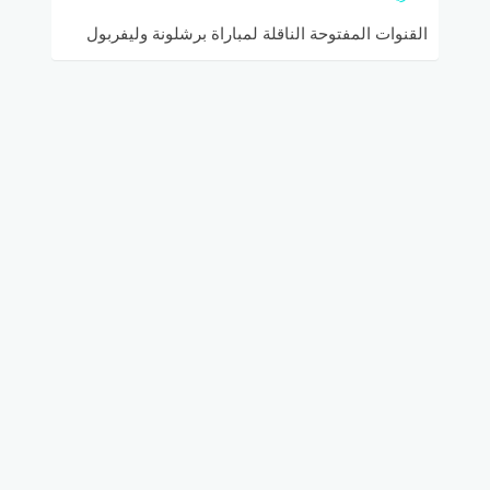
القنوات المفتوحة الناقلة لمباراة برشلونة وليفربول
في نصف نهائي دوري أبطال أوروبا