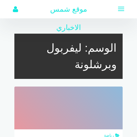
لتجاوز
موقع شمس
لى
لمحتوى
الاخباري
الوسم:
ليفربول
وبرشلونة
رياضة