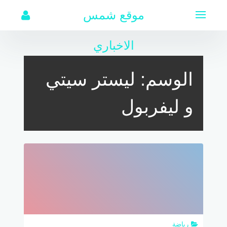
لتجاوز
موقع شمس
لى
لمحتوى
الاخباري
الوسم:
ليستر سيتي
و ليفربول
رياضة