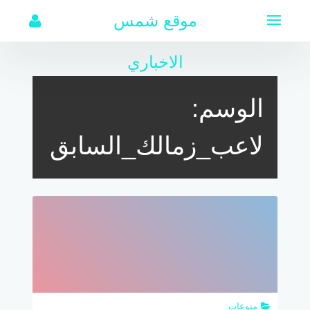
لتجاوز
موقع شمس
لى
لمحتوى
الاخباري
الوسم:
لاعب_زمالك_السابق
منوعات