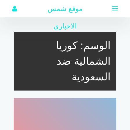
لتجاوز
موقع شمس
لى
لمحتوى
الاخباري
الوسم:
كوريا
الشمالية ضد
السعودية