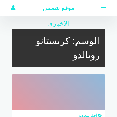
لتجاوز
موقع شمس
لى
لمحتوى
الاخباري
الوسم:
كريستانو
رونالدو
أخبار سعودية