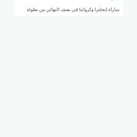
مباراة إنجلترا وكرواتيا في نصف النهائي من بطولة
كأس العالم روسيا 2018 والقنوات الناقلة والتشكيل
المتوقع