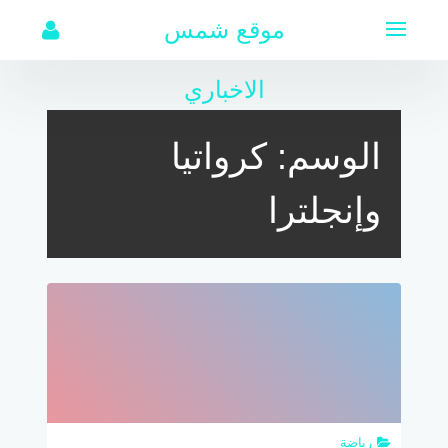
لتجاوز
موقع شمس
لى
لمحتوى
الاخباري
الوسم:
كرواتيا
وإنجلترا
رياضة