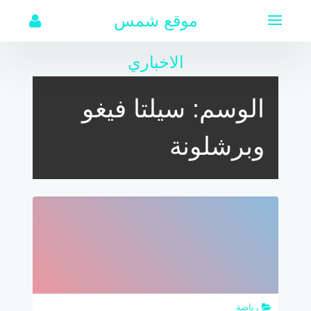
لتجاوز
موقع شمس
لى
لمحتوى
الاخباري
الوسم:
سيلتا فيغو
وبرشلونة
رياضة