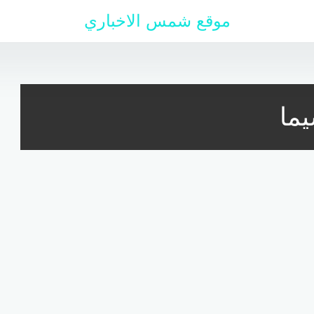
موقع شمس الاخباري
يما