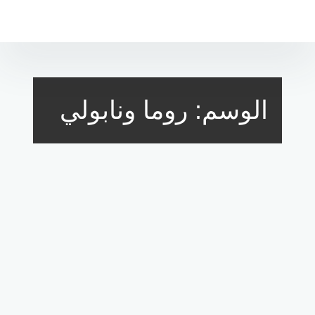
لتجاوز
لى
لمحتوى
الوسم:
روما ونابولي