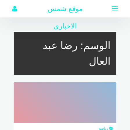
لتجاوز
موقع شمس
لى
لمحتوى
الاخباري
الوسم:
رضا عبد
العال
رياضة