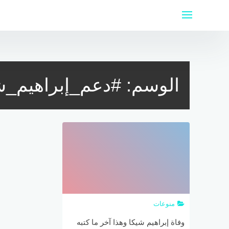
لتجاوز
لى
لمحتوى
الوسم:
#دعم_إبراهيم_ش
منوعات
وفاة إبراهيم شيكا وهذا آخر ما كتبه