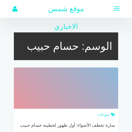
لتجاوز
موقع شمس
لى
لمحتوى
الاخباري
الوسم:
حسام حبيب
منوعات
سارة تخطف الأضواء: أول ظهور لخطيبة حسام حبيب