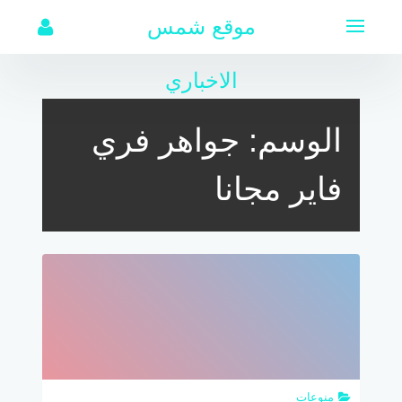
لتجاوز
موقع شمس
لى
لمحتوى
الاخباري
الوسم:
جواهر فري
فاير مجانا
منوعات