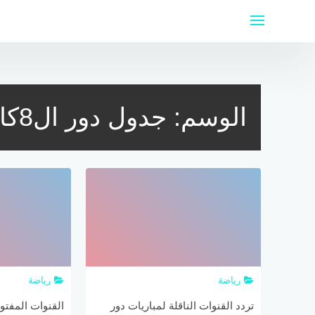
لتجاوز
لى
لمحتوى
الوسم:
جدول دور ال8كاس العالم 2018
رياضة
رياضة
تردد القنوات الناقلة لمباريات دور
القنوات المفتوح