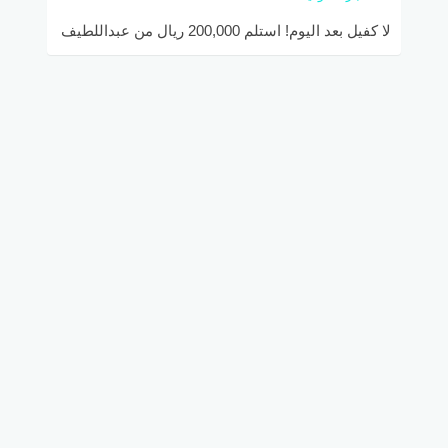
لا كفيل بعد اليوم! استلم 200,000 ريال من عبداللطيف
جميل بأقساط تمتد لـ 5 سنوات!