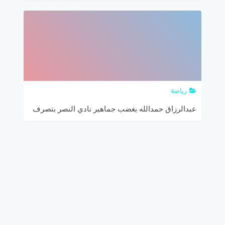
المدرجات الخالية من الجماهير
رياضة
عبدالرزاق حمدالله يغضب جماهير نادي النصر بتصرف
غريب