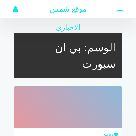
لتجاوز
موقع شمس
لى
لمحتوى
الاخباري
الوسم:
بي ان
سبورت
رياضة