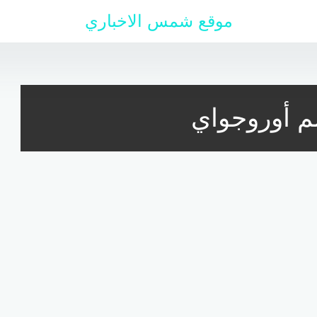
موقع شمس الاخباري
م أوروجواي