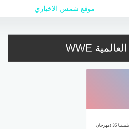
موقع شمس الاخباري
المية WWE
نتائج عرض راسلمينيا 35 (مهرجان