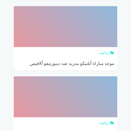
والتشكيلة المتوقعة
رياضة
موعد مباراة أتلتيكو مدريد ضد ديبورتيفو ألافيس
والقنوات الناقلة
رياضة