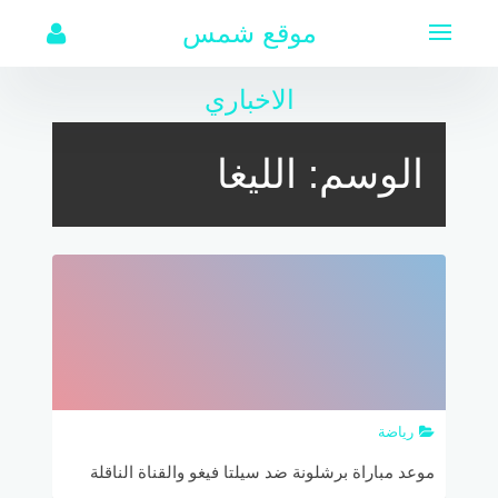
لتجاوز
موقع شمس
لى
لمحتوى
الاخباري
الوسم:
الليغا
رياضة
موعد مباراة برشلونة ضد سيلتا فيغو والقناة الناقلة