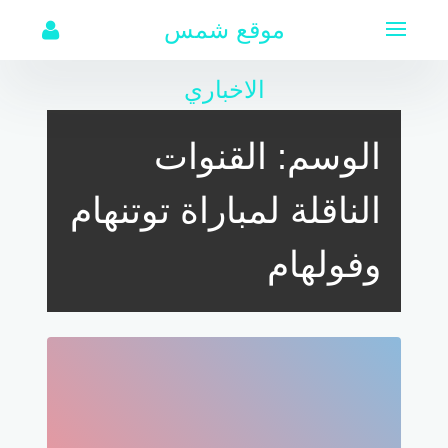
لتجاوز
موقع شمس
لى
لمحتوى
الاخباري
الوسم:
القنوات
الناقلة لمباراة توتنهام
وفولهام