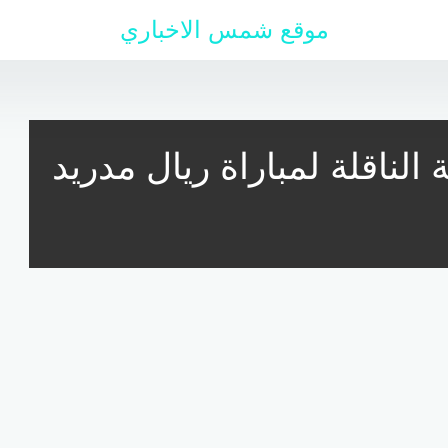
موقع شمس الاخباري
الناقلة لمباراة ريال مدريد