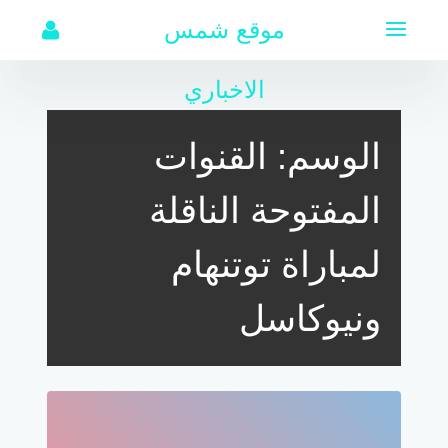
لتجاوز
موقع شمس
لى
لمحتوى
الاخباري
الوسم:
القنوات
المفتوحة الناقلة
لمباراة توتنهام
ونيوكاسل