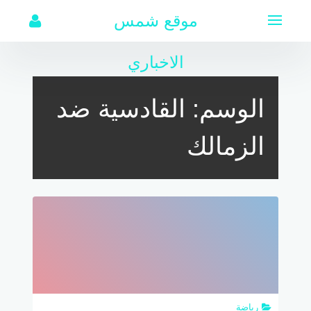
لتجاوز
موقع شمس
لى
لمحتوى
الاخباري
الوسم:
القادسية ضد
الزمالك
رياضة