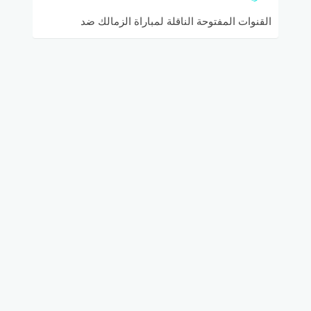
القنوات المفتوحة الناقلة لمباراة الزمالك ضد
القادسية الكويتي في البطولة العربية للأندية والتشكيلة
المتوقعة