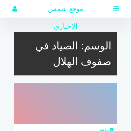
لتجاوز
موقع شمس
لى
لمحتوى
الاخباري
الوسم:
الصياد في
صفوف الهلال
رياضة