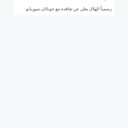
رسمياً الهلال يعلن عن تعاقده مع جوناثان سوريانو
“الصياد”