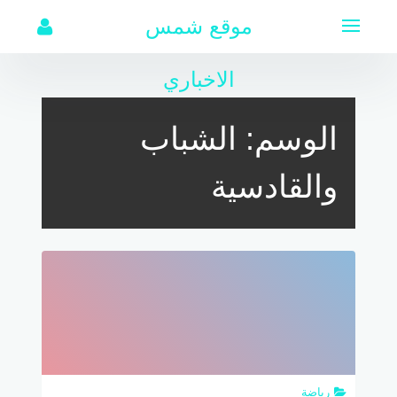
لتجاوز
موقع شمس
لى
لمحتوى
الاخباري
الوسم:
الشباب
والقادسية
رياضة