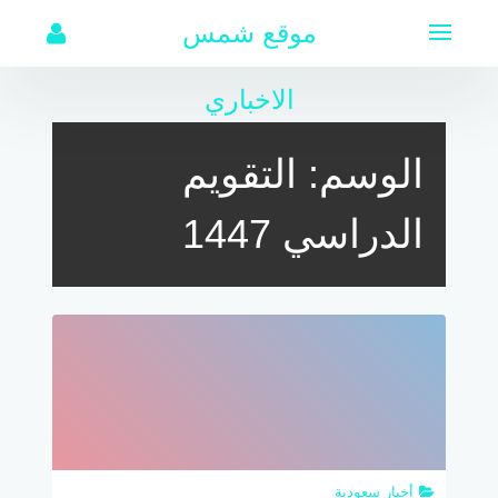
لتجاوز
موقع شمس
لى
لمحتوى
الاخباري
الوسم:
التقويم
الدراسي 1447
أخبار سعودية