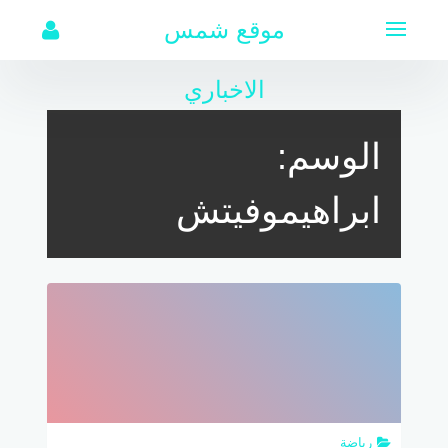
لتجاوز
موقع شمس
لى
لمحتوى
الاخباري
الوسم:
ابراهيموفيتش
رياضة